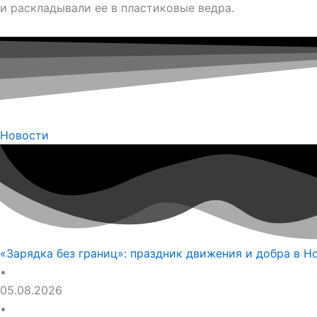
и раскладывали ее в пластиковые ведра.
Новости
«Зарядка без границ»: праздник движения и добра в Н
•
05.08.2026
•