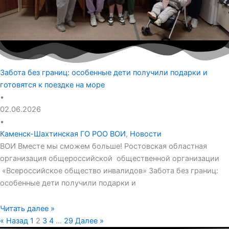
Забота без границ: особенные дети получили подарки и
готовятся к поездке на море
•
02.06.2026
•
Каменск-Шахтинская ГО РОО ВОИ
,
Новости
ВОИ Вместе мы сможем больше! Ростовская областная
организация общероссийской общественной организации
«Всероссийское общество инвалидов» Забота без границ:
особенные дети получили подарки и
Читать далее »
« Назад
1
2
3
4
…
29
Далее »