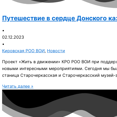
Путешествие в сердце Донского ка
•
02.12.2023
•
Кировская РОО ВОИ
,
Новости
Проект «Жить в движении» КРО РОО ВОИ при поддерж
новыми интересными мероприятиями. Сегодня мы были
станица Старочеркасская и Старочеркасский музей-
Читать далее »