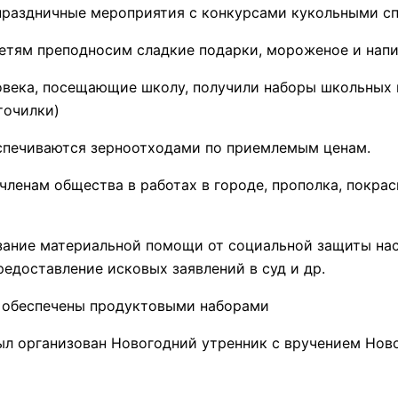
праздничные мероприятия с конкурсами кукольными с
детям преподносим сладкие подарки, мороженое и нап
еловека, посещающие школу, получили наборы школьных
точилки)
спечиваются зерноотходами по приемлемым ценам.
ленам общества в работах в городе, прополка, покрас
ание материальной помощи от социальной защиты насе
едоставление исковых заявлений в суд и др.
и обеспечены продуктовыми наборами
л организован Новогодний утренник с вручением Нов