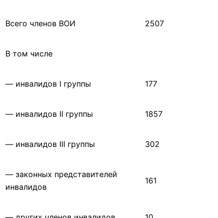
Всего членов ВОИ
2507
В том числе
— инвалидов I группы
177
— инвалидов II группы
1857
— инвалидов III группы
302
— законных представителей
161
инвалидов
— других членов инвалидов
10