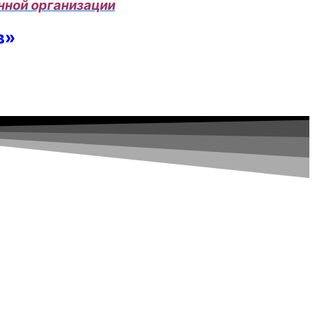
нной организации
в»