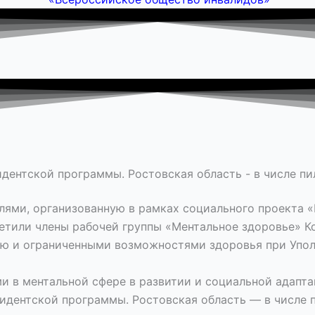
идентской программы. Ростовская область - в числе п
лями, организованную в рамках социального проекта «
сетили члены рабочей группы «Ментальное здоровье» 
ью и ограниченными возможностями здоровья при Упо
и в ментальной сфере в развитии и социальной адапта
идентской программы. Ростовская область — в числе 