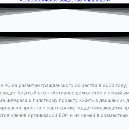
а РО на развитие гражданского общества в 2023 году,
оводит Круглый стол «Активное долголетие и ясный ум
ние интереса к пилотному проекту «Жить в движении» 
ирования проекта с партнерами, поддерживающими пр
астия членов организаций ВОИ и их семей в совместн