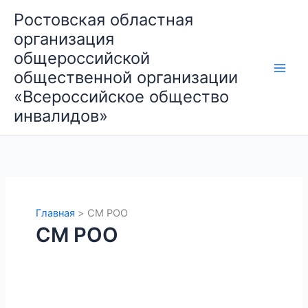
Перейти
Ростовская областная
к
организация
содержимому
общероссийской
общественной организации
«Всероссийское общество
инвалидов»
Главная
СМ РОО
СМ РОО
«Додо