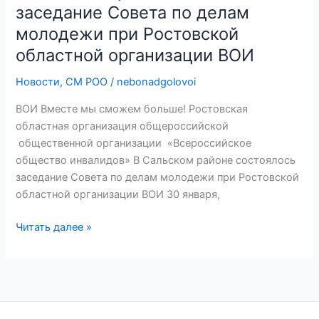
состоялось
заседание Совета по делам
заседание
молодежи при Ростовской
Совета
областной организации ВОИ
по
делам
Новости
,
СМ РОО
/
nebonadgolovoi
молодежи
ВОИ Вместе мы сможем больше! Ростовская
при
областная организация общероссийской
Ростовской
общественной организации «Всероссийское
областной
общество инвалидов» В Сальском районе состоялось
организации
заседание Совета по делам молодежи при Ростовской
ВОИ
областной организации ВОИ 30 января,
Читать далее »