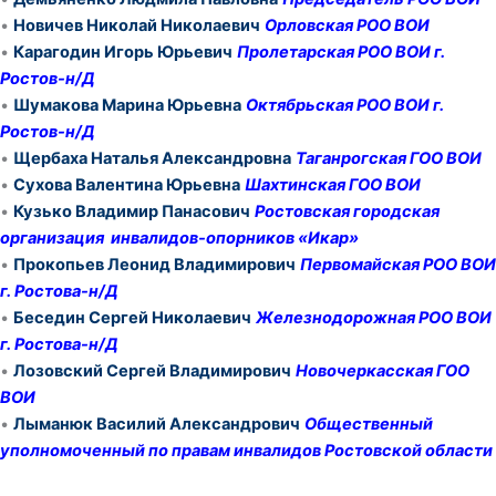
•
Новичев Николай Николаевич
Орловская РОО ВОИ
•
Карагодин Игорь Юрьевич
Пролетарская РОО ВОИ г.
Ростов-н/Д
•
Шумакова Марина Юрьевна
Октябрьская РОО ВОИ г.
Ростов-н/Д
•
Щербаха Наталья Александровна
Таганрогская ГОО ВОИ
•
Сухова Валентина Юрьевна
Шахтинская ГОО ВОИ
•
Кузько Владимир Панасович
Ростовская городская
организация инвалидов-опорников «Икар»
•
Прокопьев Леонид Владимирович
Первомайская РОО ВОИ
г. Ростова-н/Д
•
Беседин Сергей Николаевич
Железнодорожная РОО ВОИ
г. Ростова-н/Д
•
Лозовский Сергей Владимирович
Новочеркасская ГОО
ВОИ
•
Лыманюк Василий Александрович
Общественный
уполномоченный по правам инвалидов Ростовской области